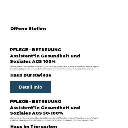
Offene Stellen
PFLEGE - BETREUUNG
Assistent*in Gesundheit und
Soziales AGS 100%
Als Assistentin Gesundheit und Soziales (AGS) unterstützt du Menschen in ihrem Alltag, übernimmst Aufgaben
in der Grundpflege und Hauswirtschaft und trägst zu einer wertschätzenden und sicheren Betreuung bei.
Haus Burstwiese
Detail Info
PFLEGE - BETREUUNG
Assistent*in Gesundheit und
Soziales AGS 50-100%
Als Assistentin Gesundheit und Soziales (AGS) unterstützt du Menschen in ihrem Alltag, übernimmst Aufgaben
in der Grundpflege und Hauswirtschaft und trägst zu einer wertschätzenden und sicheren Betreuung bei.
Haus Im Tiergarten