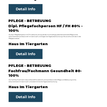
Detail Info
PFLEGE - BETREUUNG
Dipl. Pflegefachperson HF / FH 80% -
100%
Als dipl. Pflegefachperson HF/FH stellst du eine qualitativ hochwertige, patientenzentrierte Pflege sicher,
dokumentieren professionell im Care Coach und tragen die Tagesverantwortung inklusive Koordination des
Pflegeprozesses.
Haus Im Tiergarten
Detail Info
PFLEGE - BETREUUNG
Fachfrau/Fachmann Gesundheit 80-
100%
Als Fachfrau/Fachmann Gesundheit (80%) stellst Du eine professionelle Pflege und Betreuung sicher,
dokumentierst im Care-Coach und übernimmst die Tagesverantwortung.
Haus Im Tiergarten
Detail Info