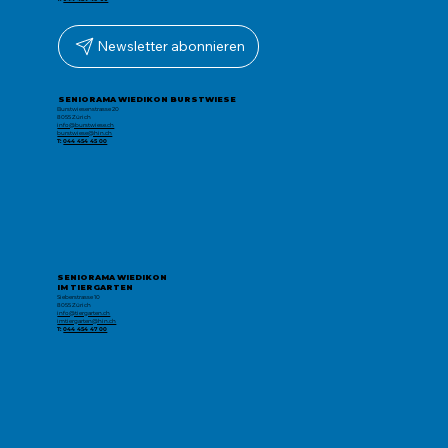
Newsletter abonnieren
SENIORAMA WIEDIKON BURSTWIESE
Burstwiesenstrasse 20
8055 Zürich
info@burstwiese.ch
burstwiese@hin.ch
T:
044 454 45 00
SENIORAMA WIEDIKON
IM TIERGARTEN
Sieberstrasse 10
8055 Zürich
info@tiergarten.ch
imtiergarten@hin.ch
T:
044 454 47 00