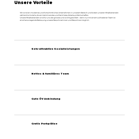
Unsere Vorteile
Wir sind ein modernes und fortschrittliches Unternehmen in unserem Bereich und bieten unseren Mitarbeitenden
zahlreiche Vorteile, die ein belohnendes und familiäres Arbeitsumfeld schaffen.
Unsere Mitarbeitenden sind für uns der grösste und wichtigste Wert – denn nur mit einem zufriedenen Team ist
eine hervorragende Betreuung unserer Bewohnerinnen und Bewohner möglich.
Sehr attraktive Sozialleistungen
Nettes & familiäres Team
Gute ÖV Anbindung
Gratis Parkplätze