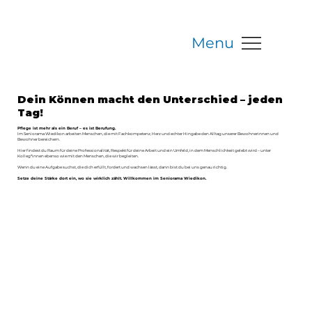
Menu
Dein Können macht den Unterschied – jeden
Tag!
Pflege ist mehr als ein Beruf – es ist Berufung.
Im Seniorama Wiedikon arbeiten Menschen, die mit Fachkompetenz, Herz und echter Hingabe den Alltag unserer Bewohnerinnen und
Bewohner bereichern.
Hier findest du Raum für deine Professionalität, Respekt für deine Arbeit und ein Umfeld, in dem Menschlichkeit gelebt wird – unter
Kolleg*innen ebenso wie mit den Menschen, die wir begleiten.
Wenn du eine Aufgabe suchst, die dich erfüllt, fordert und wachsen lässt, dann bist du bei uns genau richtig.
Setze deine Stärke dort ein, wo sie wirklich zählt. Willkommen im Seniorama Wiedikon.