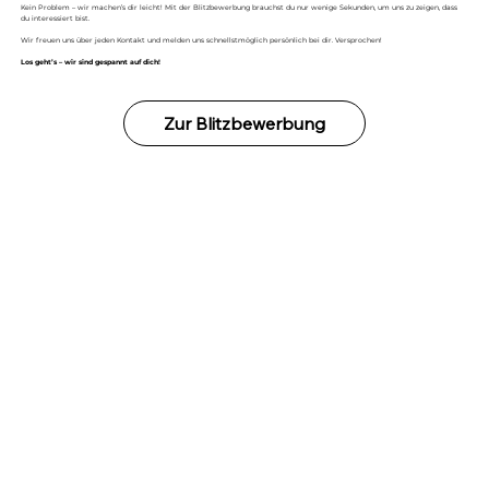
Kein Problem – wir machen’s dir leicht! Mit der Blitzbewerbung brauchst du nur wenige Sekunden, um uns zu zeigen, dass
du interessiert bist.
Wir freuen uns über jeden Kontakt und melden uns schnellstmöglich persönlich bei dir. Versprochen!
Los geht’s – wir sind gespannt auf dich!
Zur Blitzbewerbung