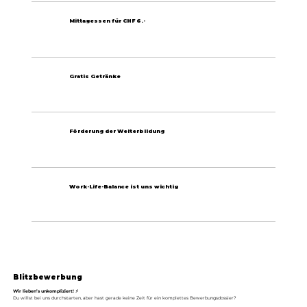
Mittagessen für CHF 6.-
Gratis Getränke
Förderung der Weiterbildung
Work-Life-Balance ist uns wichtig
Blitzbewerbung
Wir lieben’s unkompliziert! ⚡
Du willst bei uns durchstarten, aber hast gerade keine Zeit für ein komplettes Bewerbungsdossier?