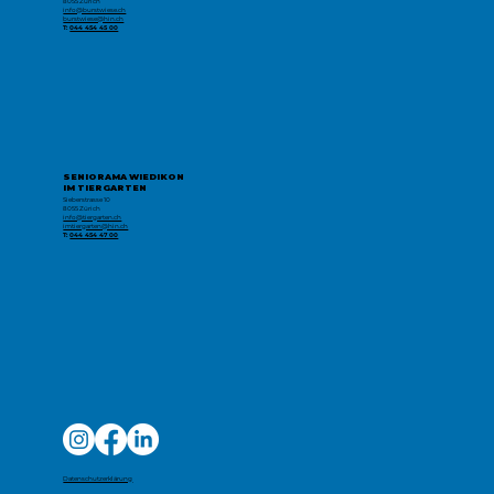
8055 Zürich
info@burstwiese.ch
burstwiese@hin.ch
T:
044 454 45 00
SENIORAMA WIEDIKON
IM TIERGARTEN
Sieberstrasse 10
8055 Zürich
info@tiergarten.ch
imtiergarten@hin.ch
T:
044 454 47 00
Datenschutzerklärung