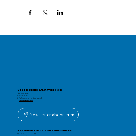
VEREIN SENIORAMA WIEDIKON
Sieberstrasse 5
8055 Zürich
info@senioramawiedikon.ch
T:
044 454 49 00
Newsletter abonnieren
SENIORAMA WIEDIKON BURSTWIESE
Burstwiesenstrasse 20