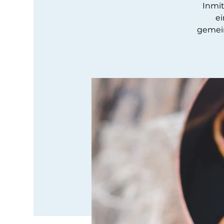
Inmit
ei
gemein