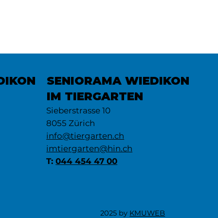
DIKON
SENIORAMA WIEDIKON
IM TIERGARTEN
Sieberstrasse 10
8055 Zürich
info@tiergarten.ch
imtiergarten@hin.ch
T:
044 454 47 00
2025 by
KMUWEB