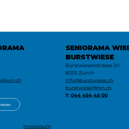
IORAMA
SENIORAMA WIE
BURSTWIESE
Burstwiesenstrasse 20
8055 Zürich
info@burstwiese.ch
dikon.ch
burstwiese@hin.ch
T:
044 454 45 00
nieren
Impressum