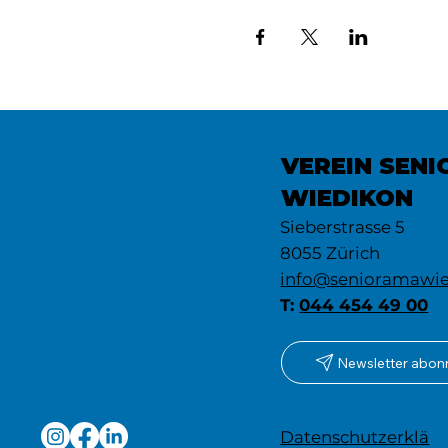
VEREIN SEN
WIEDIKON
Sieberstrasse 5
8055 Zürich
info@senioramawie
T:
044 454 49 00
Newsletter abon
Datenschutzerklä