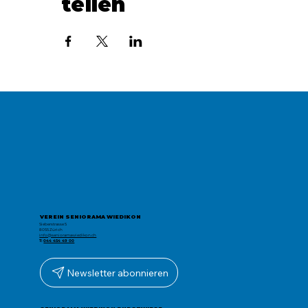
teilen
VEREIN SENIORAMA WIEDIKON
Sieberstrasse 5
8055 Zürich
info@senioramawiedikon.ch
T:
044 454 49 00
Newsletter abonnieren