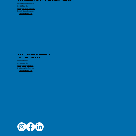
SENIORAMA WIEDIKON BURSTWIESE
Burstwiesenstrasse 20
8055 Zürich
info@burstwiese.ch
burstwiese@hin.ch
T:
044 454 45 00
SENIORAMA WIEDIKON
IM TIERGARTEN
Sieberstrasse 10
8055 Zürich
info@tiergarten.ch
imtiergarten@hin.ch
T:
044 454 47 00